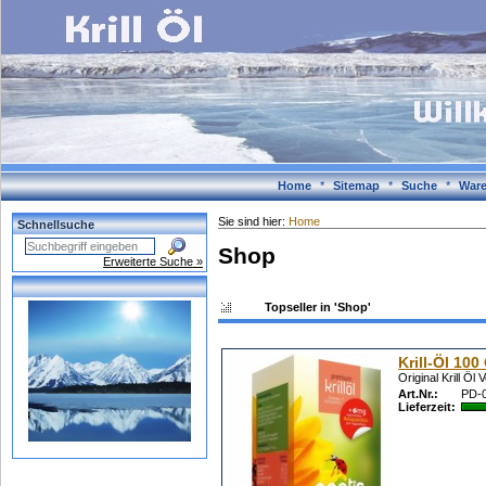
Home
*
Sitemap
*
Suche
*
Ware
Sie sind hier:
Home
Schnellsuche
Shop
Erweiterte Suche »
Topseller in 'Shop'
Krill-Öl 10
Original Krill Öl
Art.Nr.:
PD-
Lieferzeit: