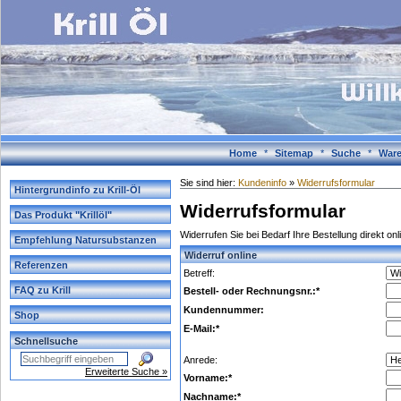
Home
*
Sitemap
*
Suche
*
Ware
Sie sind hier:
Kundeninfo
»
Widerrufsformular
Hintergrundinfo zu Krill-Öl
Widerrufsformular
Das Produkt "Krillöl"
Widerrufen Sie bei Bedarf Ihre Bestellung direkt on
Empfehlung Natursubstanzen
Widerruf online
Referenzen
Betreff:
FAQ zu Krill
Bestell- oder Rechnungsnr.:
*
Kundennummer:
Shop
E-Mail:
*
Schnellsuche
Anrede:
Erweiterte Suche »
Vorname:
*
Nachname:
*